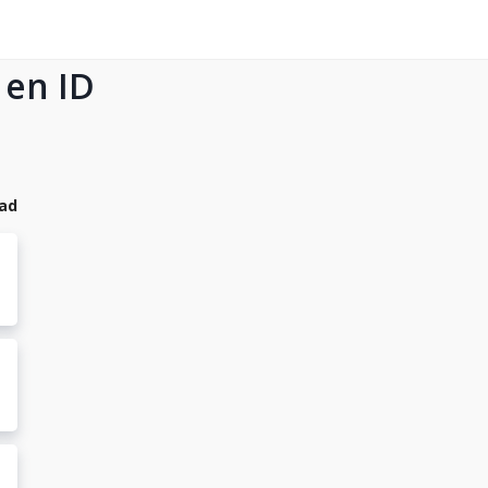
 en ID
dad